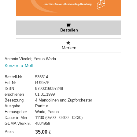
Bestellen
Merken
Antonio Vivaldi; Yasuo Wada
Konzert a-Moll
Bestell-Nr
535614
Ed.-Nr
R 995/P
ISBN
9790016097248
erschienen
01.01.1999
Besetzung
4 Mandolinen und Zupforchester
Ausgabe
Partitur
Herausgeber
Wada, Yasuo
Dauer in Min.
11'30 (05'00 - 03'00 - 03'30)
GEMA Werknr.
4884959
Preis
35,00
€