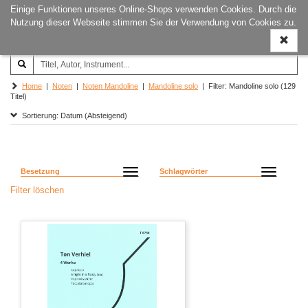
Einige Funktionen unseres Online-Shops verwenden Cookies. Durch die
Joachim‐Trekel‐Musikverlag,
Naviga
Nutzung dieser Webseite stimmen Sie der Verwendung von Cookies zu.
Hamburg
ein-/a
Home
|
Noten
|
Noten Mandoline
|
Mandoline solo
| Filter: Mandoline solo (129
Titel)
Sortierung: Datum (Absteigend)
Besetzung
Schlagwörter
Filter löschen