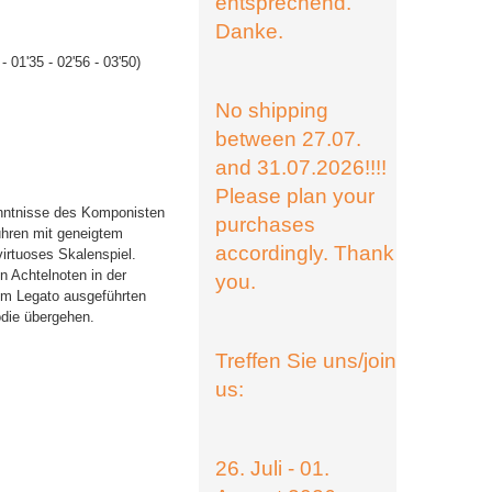
entsprechend.
Danke.
 - 01'35 - 02'56 - 03'50)
No shipping
between 27.07.
and 31.07.2026!!!!
Please plan your
Kenntnisse des Komponisten
purchases
ühren mit geneigtem
accordingly. Thank
irtuoses Skalenspiel.
 Achtelnoten in der
you.
m Legato ausgeführten
die übergehen.
Treffen Sie uns/join
us:
26. Juli - 01.