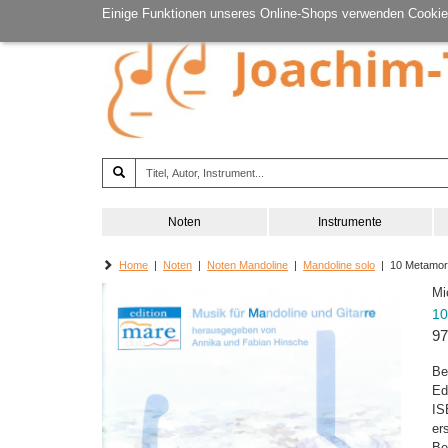
Einige Funktionen unseres Online-Shops verwenden Cookie
Noten
Instrumente
Home
|
Noten
|
Noten Mandoline
|
Mandoline solo
| 10 Metamorp
Mi
10
97
Be
Ed
IS
er
Be