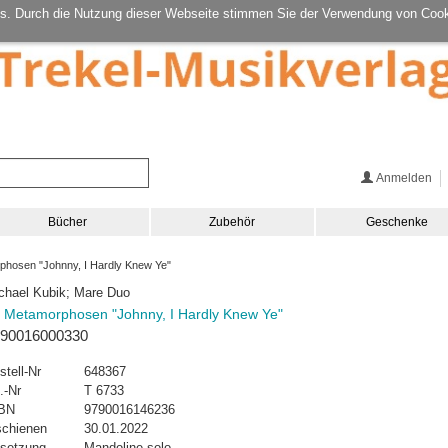
s. Durch die Nutzung dieser Webseite stimmen Sie der Verwendung von Cook
Anmelden
Bücher
Zubehör
Geschenke
hosen "Johnny, I Hardly Knew Ye"
chael Kubik; Mare Duo
 Metamorphosen "Johnny, I Hardly Knew Ye"
90016000330
stell-Nr
648367
.-Nr
T 6733
BN
9790016146236
schienen
30.01.2022
setzung
Mandoline solo