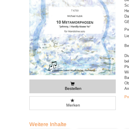
Sc
He
Da
GE
Pr
Li
Be
Di
be
Pl
Wi
Ba
Ob
Bestellen
An
Pr
Merken
Weitere Inhalte