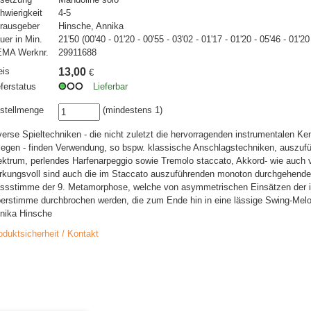
hwierigkeit
4-5
rausgeber
Hinsche, Annika
uer in Min.
21'50 (00'40 - 01'20 - 00'55 - 03'02 - 01'17 - 01'20 - 05'46 - 01'20
MA Werknr.
29911688
eis
13,00
€
eferstatus
Lieferbar
stellmenge
(mindestens 1)
verse Spieltechniken - die nicht zuletzt die hervorragenden instrumentalen 
legen - finden Verwendung, so bspw. klassische Anschlagstechniken, auszuf
ektrum, perlendes Harfenarpeggio sowie Tremolo staccato, Akkord- wie auch v
rkungsvoll sind auch die im Staccato auszuführenden monoton durchgehenden
ssstimme der 9. Metamorphose, welche von asymmetrischen Einsätzen der i
erstimme durchbrochen werden, die zum Ende hin in eine lässige Swing-Melo
nika Hinsche
oduktsicherheit / Kontakt