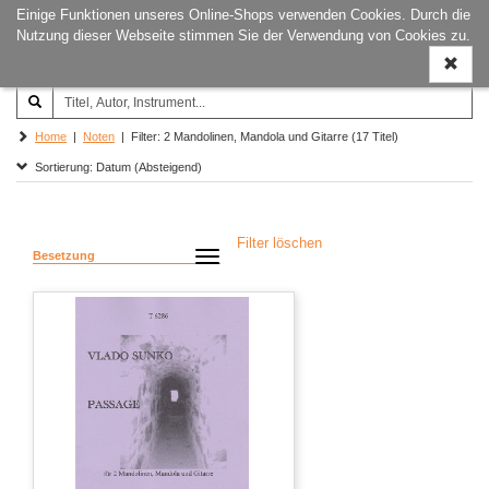
Einige Funktionen unseres Online-Shops verwenden Cookies. Durch die
Joachim‐Trekel‐Musikverlag,
Naviga
Nutzung dieser Webseite stimmen Sie der Verwendung von Cookies zu.
Hamburg
ein-/a
Home
|
Noten
| Filter: 2 Mandolinen, Mandola und Gitarre (17 Titel)
Sortierung: Datum (Absteigend)
Filter löschen
Besetzung