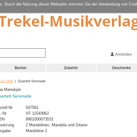
s. Durch die Nutzung dieser Webseite stimmen Sie der Verwendung von Cook
Anmelden
Bücher
Zubehör
Geschenke
 ca. 1920
| Quartett-Serenade
ina Manukjan
artett-Serenade
stell-Nr
547581
.-Nr
VF 1154/Mli2
BN
9901000073531
setzung
2 Mandolinen, Mandola und Gitarre
sgabe
Mandoline 2