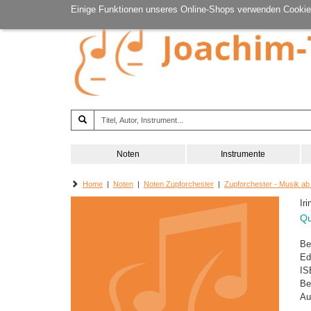
Einige Funktionen unseres Online-Shops verwenden Cookie
Noten
Instrumente
Home
|
Noten
|
Noten Zupforchester
|
Zupforchester - Musik ab
Ir
Qu
Be
Ed
IS
Be
Au