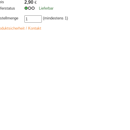
eis
2,90
€
eferstatus
Lieferbar
stellmenge
(mindestens 1)
oduktsicherheit / Kontakt