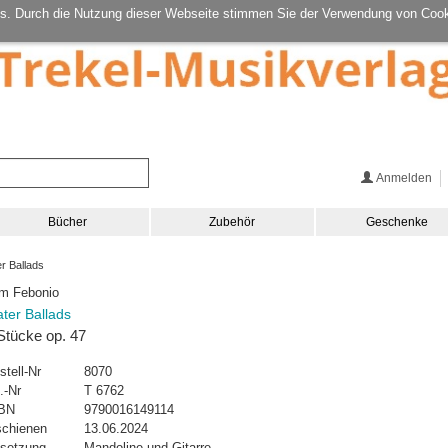
s. Durch die Nutzung dieser Webseite stimmen Sie der Verwendung von Cook
Anmelden
Bücher
Zubehör
Geschenke
r Ballads
m Febonio
ter Ballads
Stücke op. 47
stell-Nr
8070
.-Nr
T 6762
BN
9790016149114
schienen
13.06.2024
setzung
Mandoline und Gitarre