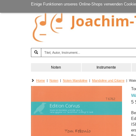
Einige Funktionen unseres Online-Shops verwenden Cookie
Noten
Instrumente
Home
|
Noten
|
Noten Mandoline
|
Mandoline und Gitarre
| Wate
To
Wa
5 
Be
Ed
IS
er
Be