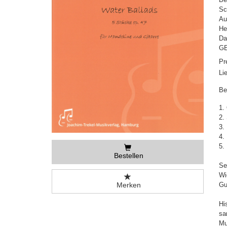
Sc
Au
He
Da
GE
Pr
Li
Be
1.
2.
3.
4.
5.
Bestellen
Se
Wi
Merken
Gu
Hi
sa
Mu