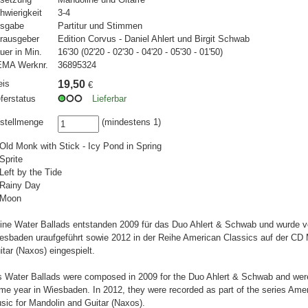
hwierigkeit
3-4
sgabe
Partitur und Stimmen
rausgeber
Edition Corvus - Daniel Ahlert und Birgit Schwab
uer in Min.
16'30 (02'20 - 02'30 - 04'20 - 05'30 - 01'50)
MA Werknr.
36895324
eis
19,50
€
eferstatus
Lieferbar
stellmenge
(mindestens 1)
 Old Monk with Stick - Icy Pond in Spring
 Sprite
 Left by the Tide
 Rainy Day
 Moon
ine Water Ballads entstanden 2009 für das Duo Ahlert & Schwab und wurde vo
esbaden uraufgeführt sowie 2012 in der Reihe American Classics auf der CD 
itar (Naxos) eingespielt.
s Water Ballads were composed in 2009 for the Duo Ahlert & Schwab and wer
me year in Wiesbaden. In 2012, they were recorded as part of the series Ame
sic for Mandolin and Guitar (Naxos).