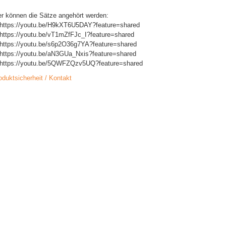
er können die Sätze angehört werden:
 https://youtu.be/H9kXT6U5DAY?feature=shared
 https://youtu.be/vT1mZfFJc_I?feature=shared
 https://youtu.be/s6p2O36g7YA?feature=shared
 https://youtu.be/aN3GUa_Nxis?feature=shared
 https://youtu.be/5QWFZQzv5UQ?feature=shared
oduktsicherheit / Kontakt