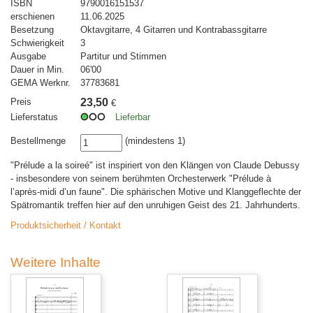
ISBN
9790016151537
erschienen
11.06.2025
Besetzung
Oktavgitarre, 4 Gitarren und Kontrabassgitarre
Schwierigkeit
3
Ausgabe
Partitur und Stimmen
Dauer in Min.
06'00
GEMA Werknr.
37783681
Preis
23,50
€
Lieferstatus
Lieferbar
Bestellmenge
(mindestens 1)
"Prélude a la soireé" ist inspiriert von den Klängen von Claude Debussy
- insbesondere von seinem berühmten Orchesterwerk "Prélude à
l’après-midi d’un faune". Die sphärischen Motive und Klanggeflechte der
Spätromantik treffen hier auf den unruhigen Geist des 21. Jahrhunderts.
Produktsicherheit / Kontakt
Weitere Inhalte