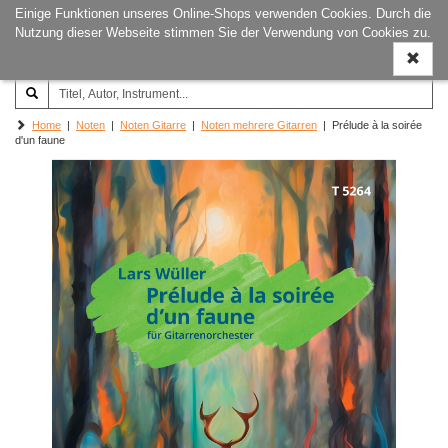
Einige Funktionen unseres Online-Shops verwenden Cookies. Durch die
Joachim‐Trekel‐Musikverlag,
Naviga
Nutzung dieser Webseite stimmen Sie der Verwendung von Cookies zu.
Hamburg
ein-/a
Home
|
Noten
|
Noten Gitarre
|
Noten mehrere Gitarren
| Prélude à la soirée
d'un faune