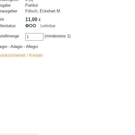
sgabe
Partitur
rausgeber
Fritsch, Eckehart M.
eis
11,00
€
eferstatus
Lieferbar
stellmenge
(mindestens 1)
legro - Adagio - Allegro
oduktsicherheit / Kontakt