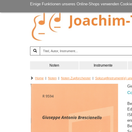
Einige Funktionen unseres Online-Shops verwenden Cookie
Noten
Instrumente
Home
|
Noten
|
Noten Zupforchester
|
Solozupfinstrument(e) un
Gi
Co
Be
Ed
IS
er
Be
Sc