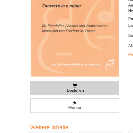
Au
He
Pr
Li
Be
Al
Pr
Bestellen
Merken
Weitere Inhalte