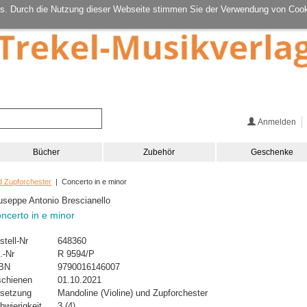
s. Durch die Nutzung dieser Webseite stimmen Sie der Verwendung von Cook
Anmelden
Bücher
Zubehör
Geschenke
d Zupforchester
| Concerto in e minor
useppe Antonio Brescianello
ncerto in e minor
stell-Nr
648360
.-Nr
R 9594/P
BN
9790016146007
schienen
01.10.2021
setzung
Mandoline (Violine) und Zupforchester
hwierigkeit
3 (4)