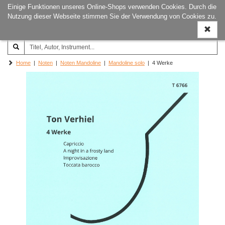
Einige Funktionen unseres Online-Shops verwenden Cookies. Durch die
Joachim‐Trekel‐Musikverlag,
Naviga
Nutzung dieser Webseite stimmen Sie der Verwendung von Cookies zu.
Hamburg
ein-/a
Home
|
Noten
|
Noten Mandoline
|
Mandoline solo
| 4 Werke