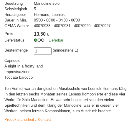
Besetzung
Mandoline solo
Schwierigkeit
5
Herausgeber
Hermans, Leoniek
Dauer in Min.
05'00 - 06'00 - 04'30 - 06'00
GEMA Werknr.
40070933 - 40070931 - 40070929 - 40070927
Preis
13,50
€
Lieferstatus
Lieferbar
Bestellmenge
(mindestens 1)
Capriccio
A night in a frosty land
Improvisazione
Toccata barocco
Ton Verhiel war an der gleichen Musikschule wie Leoniek Hermans tätig.
In den letzten sechs Monaten seines Lebens komponierte er diese vier
Werke für Solo-Mandoline. Er war sehr begeistert von den vielen
Spieltechniken und dem Klang der Mandoline, was er in diesen vier
Werken, seinen letzten Kompositionen, zum Ausdruck brachte.
Produktsicherheit / Kontakt