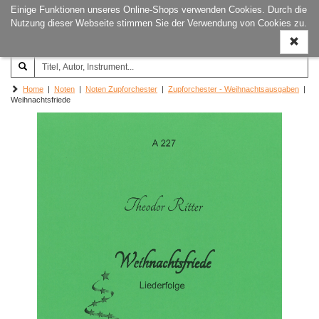
Einige Funktionen unseres Online-Shops verwenden Cookies. Durch die
Joachim‐Trekel‐Musikverlag,
Naviga
Nutzung dieser Webseite stimmen Sie der Verwendung von Cookies zu.
Hamburg
ein-/a
Home
|
Noten
|
Noten Zupforchester
|
Zupforchester - Weihnachtsausgaben
|
Weihnachtsfriede