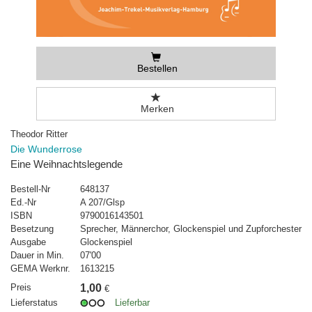
Bestellen
Merken
Theodor Ritter
Die Wunderrose
Eine Weihnachtslegende
Bestell-Nr
648137
Ed.-Nr
A 207/Glsp
ISBN
9790016143501
Besetzung
Sprecher, Männerchor, Glockenspiel und Zupforchester
Ausgabe
Glockenspiel
Dauer in Min.
07'00
GEMA Werknr.
1613215
Preis
1,00
€
Lieferstatus
Lieferbar