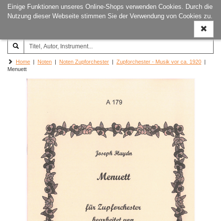
Einige Funktionen unseres Online-Shops verwenden Cookies. Durch die
Joachim‐Trekel‐Musikverlag,
Naviga
Nutzung dieser Webseite stimmen Sie der Verwendung von Cookies zu.
Hamburg
ein-/a
Home
|
Noten
|
Noten Zupforchester
|
Zupforchester - Musik vor ca. 1920
|
Menuett