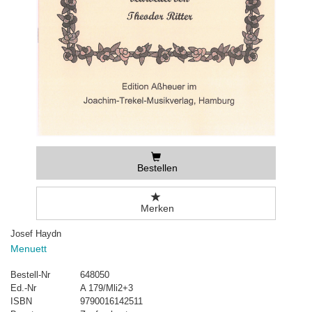
Bestellen
Merken
Josef Haydn
Menuett
Bestell-Nr
648050
Ed.-Nr
A 179/Mli2+3
ISBN
9790016142511