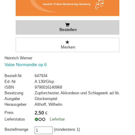
Bestellen
Merken
Heinrich Werner
Valse Normandie op.6
Bestell-Nr
647934
Ed.-Nr
A 130/Glsp
ISBN
9790016140968
Besetzung
Zupforchester, Akkordeon und Schlagwerk ad lib.
Ausgabe
Glockenspiel
Herausgeber
Althoff, Wilhelm
Preis
2,50
€
Lieferstatus
Lieferbar
Bestellmenge
(mindestens 1)