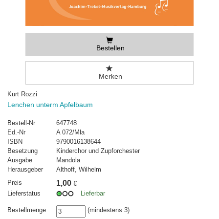
Bestellen
Merken
Kurt Rozzi
Lenchen unterm Apfelbaum
Bestell-Nr
647748
Ed.-Nr
A 072/Mla
ISBN
9790016138644
Besetzung
Kinderchor und Zupforchester
Ausgabe
Mandola
Herausgeber
Althoff, Wilhelm
Preis
1,00
€
Lieferstatus
Lieferbar
Bestellmenge
(mindestens 3)