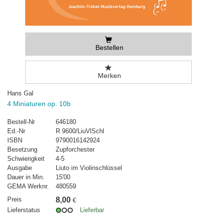
Bestellen
Merken
Hans Gal
4 Miniaturen op. 10b
Bestell-Nr
646180
Ed.-Nr
R 9600/LiuVlSchl
ISBN
9790016142924
Besetzung
Zupforchester
Schwierigkeit
4-5
Ausgabe
Liuto im Violinschlüssel
Dauer in Min.
15'00
GEMA Werknr.
480559
Preis
8,00
€
Lieferstatus
Lieferbar