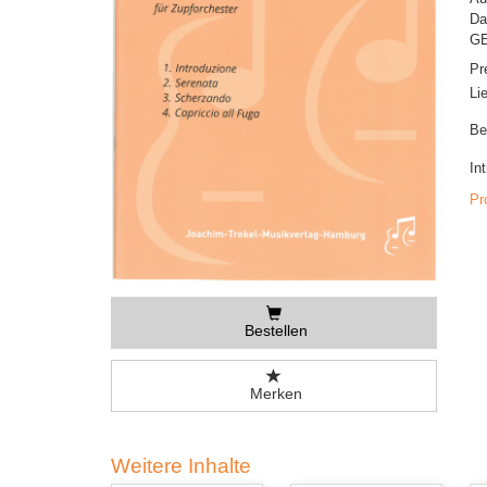
Da
GE
Pr
Li
Be
In
Pr
Bestellen
Merken
Weitere Inhalte