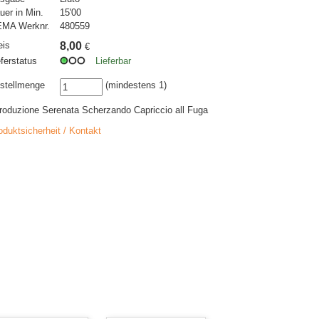
uer in Min.
15'00
MA Werknr.
480559
eis
8,00
€
eferstatus
Lieferbar
stellmenge
(mindestens 1)
troduzione Serenata Scherzando Capriccio all Fuga
oduktsicherheit / Kontakt