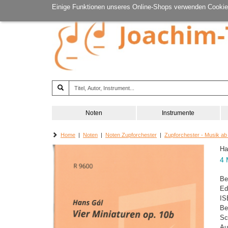
Einige Funktionen unseres Online-Shops verwenden Cookie
Noten
Instrumente
Home
|
Noten
|
Noten Zupforchester
|
Zupforchester - Musik ab
Ha
4 
Be
Ed
IS
Be
Sc
Au