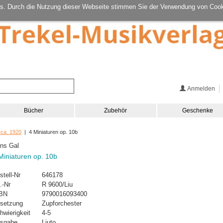
s. Durch die Nutzung dieser Webseite stimmen Sie der Verwendung von Cook
Anmelden
Bücher
Zubehör
Geschenke
 ca. 1920
| 4 Miniaturen op. 10b
ns Gal
Miniaturen op. 10b
stell-Nr
646178
.-Nr
R 9600/Liu
BN
9790016093400
setzung
Zupforchester
hwierigkeit
4-5
sgabe
Liuto