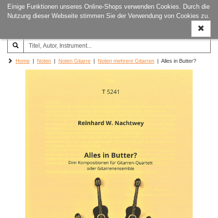
Einige Funktionen unseres Online-Shops verwenden Cookies. Durch die
Joachim‐Trekel‐Musikverlag,
Naviga
Nutzung dieser Webseite stimmen Sie der Verwendung von Cookies zu.
Hamburg
ein-/a
Home
|
Noten
|
Noten Gitarre
|
Noten mehrere Gitarren
| Alles in Butter?