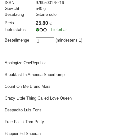
ISBN
9790500175216
Gewicht
540 g
Besetzung
Gitarre solo
Preis
25,80
€
Lieferstatus
Lieferbar
Bestellmenge
(mindestens 1)
Apologize OneRepublic
Breakfast In America Supertramp
Count On Me Bruno Mars
Crazy Little Thing Called Love Queen
Despacito Luis Fonsi
Free Fallin' Tom Petty
Happier Ed Sheeran