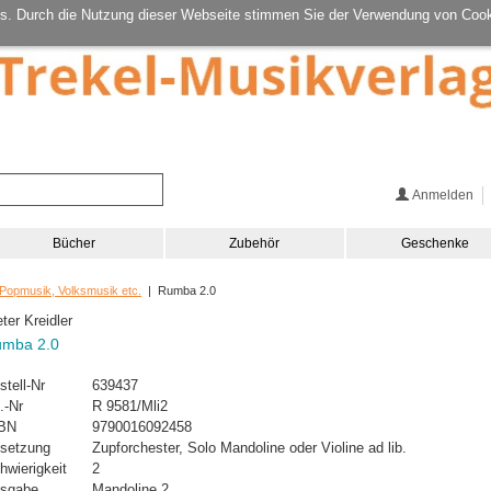
s. Durch die Nutzung dieser Webseite stimmen Sie der Verwendung von Cook
Anmelden
Bücher
Zubehör
Geschenke
 Popmusik, Volksmusik etc.
| Rumba 2.0
eter Kreidler
mba 2.0
stell-Nr
639437
.-Nr
R 9581/Mli2
BN
9790016092458
setzung
Zupforchester, Solo Mandoline oder Violine ad lib.
hwierigkeit
2
sgabe
Mandoline 2