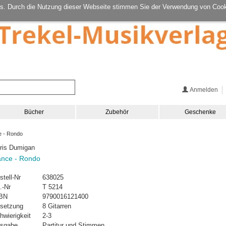
s. Durch die Nutzung dieser Webseite stimmen Sie der Verwendung von Cook
Anmelden
Bücher
Zubehör
Geschenke
 - Rondo
ris Dumigan
nce - Rondo
stell-Nr
638025
.-Nr
T 5214
BN
9790016121400
setzung
8 Gitarren
hwierigkeit
2-3
sgabe
Partitur und Stimmen