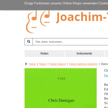
Einige Funktionen unseres Online-Shops verwenden Cookie
Noten
Instrumente
Home
|
Noten
|
Noten Gitarre
|
Noten mehrere Gitarren
| Dance
Ch
Da
Be
Ed
IS
Be
Sc
Au