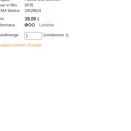
uer in Min.
04'35
MA Werknr.
24528624
eis
39,00
€
eferstatus
Lieferbar
stellmenge
(mindestens 1)
oduktsicherheit / Kontakt