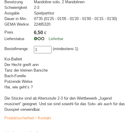
Besetzung
Mandoline solo, 2 Mandolinen
Schwierigkeit
2-3
Ausgabe
Spielpartitur
Dauer in Min.
07'35 (01'25 - 01'05 - 01'20 - 01'00 - 01'15 - 01'30)
GEMA Werknr.
22485320
Preis
6,50
€
Lieferstatus
Lieferbar
Bestellmenge
(mindestens 1)
Koi-Ballett
Der Hecht greift ann
Tanz der kleinen Barsche
Bach-Forelle
Putzende Welse
Hai, wie geht’s ?
Die Stücke sind ab Altersstufe 2-3 für den Wettbewerb „Jugend
musiziert“ geeignet. Und sie sind sowohl für das Solo- als auch für das
Duospiel verwendbar.
Produktsicherheit / Kontakt