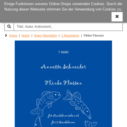
Einige Funktionen unseres Online-Shops verwenden Cookies. Durch die
Joachim‐Trekel‐Musikverlag,
Naviga
Nutzung dieser Webseite stimmen Sie der Verwendung von Cookies zu.
Hamburg
ein-/a
Home
|
Noten
|
Noten Mandoline
|
2 Mandolinen
| Flinke Flossen