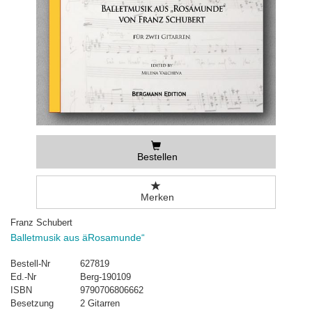
Bestellen
Merken
Franz Schubert
Balletmusik aus äRosamunde“
Bestell-Nr
627819
Ed.-Nr
Berg-190109
ISBN
9790706806662
Besetzung
2 Gitarren