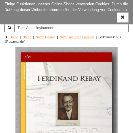
Einige Funktionen unseres Online-Shops verwenden Cookies. Durch die
Joachim‐Trekel‐Musikverlag,
Naviga
Nutzung dieser Webseite stimmen Sie der Verwendung von Cookies zu.
Hamburg
ein-/a
Home
|
Noten
|
Noten Gitarre
|
Noten mehrere Gitarren
| Balletmusik aus
äRosamunde“