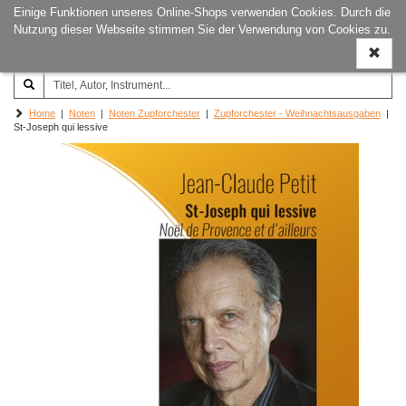
Einige Funktionen unseres Online-Shops verwenden Cookies. Durch die
Joachim‐Trekel‐Musikverlag,
Naviga
Nutzung dieser Webseite stimmen Sie der Verwendung von Cookies zu.
Hamburg
ein-/a
Home
|
Noten
|
Noten Zupforchester
|
Zupforchester - Weihnachtsausgaben
|
St-Joseph qui lessive