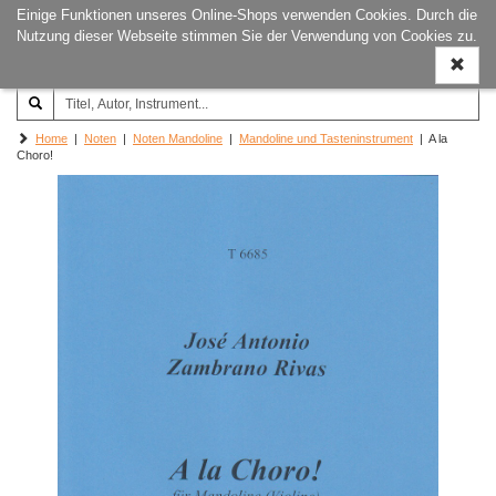
Einige Funktionen unseres Online-Shops verwenden Cookies. Durch die
Joachim‐Trekel‐Musikverlag,
Naviga
Nutzung dieser Webseite stimmen Sie der Verwendung von Cookies zu.
Hamburg
ein-/a
Home
|
Noten
|
Noten Mandoline
|
Mandoline und Tasteninstrument
| A la
Choro!