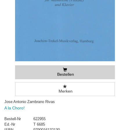
Bestellen
Merken
Jose Antonio Zambrano Rivas
A la Choro!
Bestell-Nr
622955
Ed.-Nr
T 6685
ISBN
9790016132130