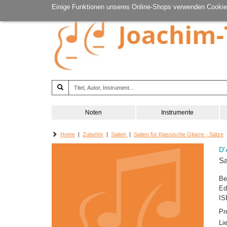
Einige Funktionen unseres Online-Shops verwenden Cookie
Noten
Instrumente
Home
|
Zubehör
|
Saiten
|
Saiten für Klassische Gitarre - Sätze
|
D'
Sa
Be
Ed
IS
Pr
Li