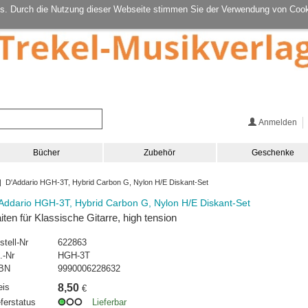
s. Durch die Nutzung dieser Webseite stimmen Sie der Verwendung von Cook
Anmelden
Bücher
Zubehör
Geschenke
 D'Addario HGH-3T, Hybrid Carbon G, Nylon H/E Diskant-Set
Addario HGH-3T, Hybrid Carbon G, Nylon H/E Diskant-Set
iten für Klassische Gitarre, high tension
stell-Nr
622863
.-Nr
HGH-3T
BN
9990006228632
eis
8,50
€
eferstatus
Lieferbar