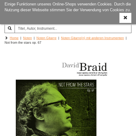
Einige Funktionen unseres Online-Shops verwenden Cookies. Durch die
Joachim‐Trekel‐Musikverlag,
Naviga
Nutzung dieser Webseite stimmen Sie der Verwendung von Cookies zu.
Hamburg
ein-/a
Home
|
Noten
|
Noten Gitarre
|
Noten Gitarre(n) mit anderen Instrumenten
|
Not from the stars op. 67