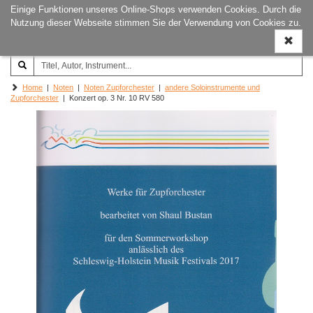
Einige Funktionen unseres Online-Shops verwenden Cookies. Durch die
Joachim‐Trekel‐Musikverlag,
Naviga
Nutzung dieser Webseite stimmen Sie der Verwendung von Cookies zu.
Hamburg
ein-/a
Home
|
Noten
|
Noten Zupforchester
|
andere Soloinstrumente und
Zupforchester
| Konzert op. 3 Nr. 10 RV 580