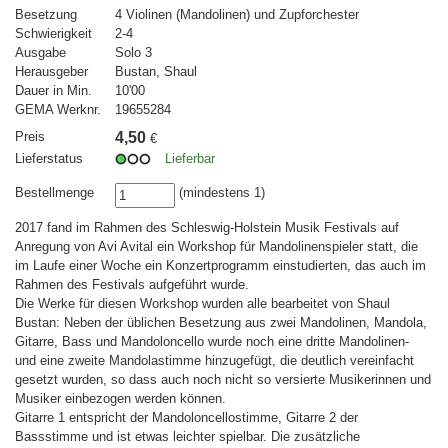
Besetzung
4 Violinen (Mandolinen) und Zupforchester
Schwierigkeit
2-4
Ausgabe
Solo 3
Herausgeber
Bustan, Shaul
Dauer in Min.
10'00
GEMA Werknr.
19655284
Preis
4,50
€
Lieferstatus
Lieferbar
Bestellmenge
(mindestens 1)
2017 fand im Rahmen des Schleswig-Holstein Musik Festivals auf
Anregung von Avi Avital ein Workshop für Mandolinenspieler statt, die
im Laufe einer Woche ein Konzertprogramm einstudierten, das auch im
Rahmen des Festivals aufgeführt wurde.
Die Werke für diesen Workshop wurden alle bearbeitet von Shaul
Bustan: Neben der üblichen Besetzung aus zwei Mandolinen, Mandola,
Gitarre, Bass und Mandoloncello wurde noch eine dritte Mandolinen-
und eine zweite Mandolastimme hinzugefügt, die deutlich vereinfacht
gesetzt wurden, so dass auch noch nicht so versierte Musikerinnen und
Musiker einbezogen werden können.
Gitarre 1 entspricht der Mandoloncellostimme, Gitarre 2 der
Bassstimme und ist etwas leichter spielbar. Die zusätzliche