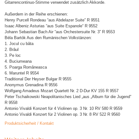
Gitarrencontinuo-Stimme verwendet zusätzlich Akkorde.
Außerdem in der Reihe erschienen:
Henry Purcell Rondeau “aus Abdelazer Suite” R 9551
Isaac Albeniz Asturias “aus Suite Espanole“ R 9552
Johann Sebastian Bach Air “aus Orchestersuite Nr. 3” R 9553
Béla Bartók Aus den Rumänischen Volkstänzen:
1. Jocul cu bâta
2. Brâul
3. Pe loc
4. Buciumeana
5. Poarga Româneasca
6. Maruntel R 9554
Traditional Der Heyser Bulgar R 9555
Anonymus Grenadina R 9556
Wolfgang Amadeus Mozart Quartett Nr. 2 D-Dur KV 155 R 9557
Peter Tschaikowski Neapolitanisches Lied „aus „Album für die Jugend“
R 9558
Antonio Vivaldi Konzert für 4 Violinen op. 3 Nr. 10 RV 580 R 9559
Antonio Vivaldi Konzert für 2 Violinen op. 3 Nr. 8 RV 522 R 9560
Produktsicherheit / Kontakt