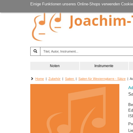
Einige Funktionen unseres Online-Shops verwenden Cookie
Noten
Instrumente
Home
|
Zubehör
|
Saiten
|
Saiten für Westerngitarre - Sätze
| Ad
Ad
Sa
Be
Ed
IS
Pr
Li