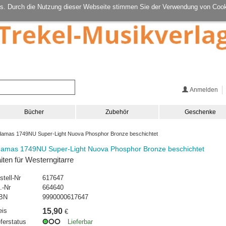
s. Durch die Nutzung dieser Webseite stimmen Sie der Verwendung von Cook
Anmelden
Bücher
Zubehör
Geschenke
amas 1749NU Super-Light Nuova Phosphor Bronze beschichtet
amas 1749NU Super-Light Nuova Phosphor Bronze beschichtet
iten für Westerngitarre
stell-Nr
617647
.-Nr
664640
BN
9990000617647
eis
15,90
€
eferstatus
Lieferbar