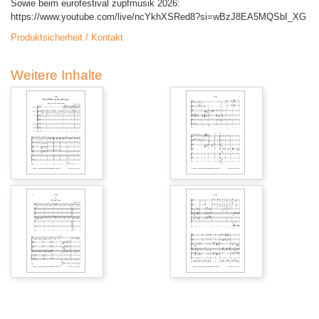
Sowie beim eurofestival zupfmusik 2026:
https://www.youtube.com/live/ncYkhXSRed8?si=wBzJ8EA5MQSbI_XG
Produktsicherheit / Kontakt
Weitere Inhalte