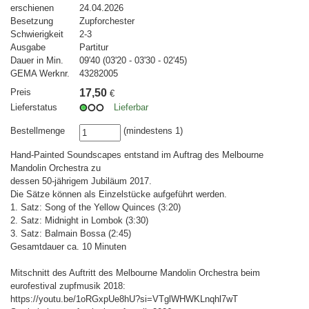
erschienen
24.04.2026
Besetzung
Zupforchester
Schwierigkeit
2-3
Ausgabe
Partitur
Dauer in Min.
09'40 (03'20 - 03'30 - 02'45)
GEMA Werknr.
43282005
Preis
17,50
€
Lieferstatus
Lieferbar
Bestellmenge
(mindestens 1)
Hand-Painted Soundscapes entstand im Auftrag des Melbourne
Mandolin Orchestra zu
dessen 50-jährigem Jubiläum 2017.
Die Sätze können als Einzelstücke aufgeführt werden.
1. Satz: Song of the Yellow Quinces (3:20)
2. Satz: Midnight in Lombok (3:30)
3. Satz: Balmain Bossa (2:45)
Gesamtdauer ca. 10 Minuten
Mitschnitt des Auftritt des Melbourne Mandolin Orchestra beim
eurofestival zupfmusik 2018:
https://youtu.be/1oRGxpUe8hU?si=VTglWHWKLnqhl7wT