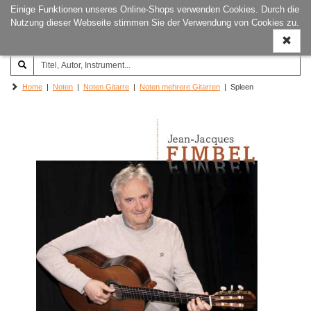
Einige Funktionen unseres Online-Shops verwenden Cookies. Durch die
Joachim‐Trekel‐Musikverlag,
Naviga
Nutzung dieser Webseite stimmen Sie der Verwendung von Cookies zu.
Hamburg
ein-/a
Home
|
Noten
|
Noten Gitarre
|
Noten mehrere Gitarren
| Spleen