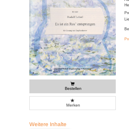
He
Pr
Li
Be
Pr
Bestellen
Merken
Weitere Inhalte