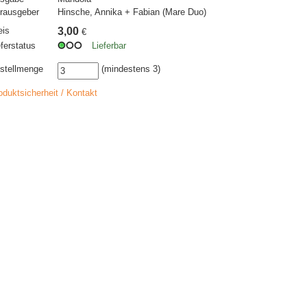
rausgeber
Hinsche, Annika + Fabian (Mare Duo)
eis
3,00
€
eferstatus
Lieferbar
stellmenge
(mindestens 3)
oduktsicherheit / Kontakt