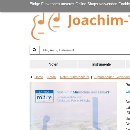
Einige Funktionen unseres Online-Shops verwenden Cookie
Noten
Instrumente
Home
|
Noten
|
Noten Zupforchester
|
Zupforchester - Weihnac
Ru
Es
Be
Ed
IS
Be
Sc
Au