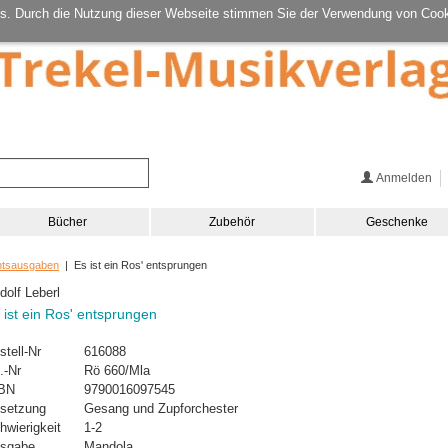
s. Durch die Nutzung dieser Webseite stimmen Sie der Verwendung von Cook
Anmelden
Bücher
Zubehör
Geschenke
htsausgaben
| Es ist ein Ros' entsprungen
dolf Leberl
 ist ein Ros' entsprungen
stell-Nr
616088
.-Nr
Rö 660/Mla
BN
9790016097545
setzung
Gesang und Zupforchester
hwierigkeit
1-2
sgabe
Mandola