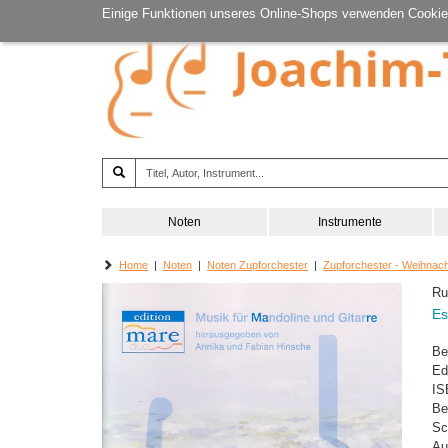
Einige Funktionen unseres Online-Shops verwenden Cookie
Noten
Instrumente
Home
|
Noten
|
Noten Zupforchester
|
Zupforchester - Weihnac
Ru
Es
Be
Ed
IS
Be
Sc
Au