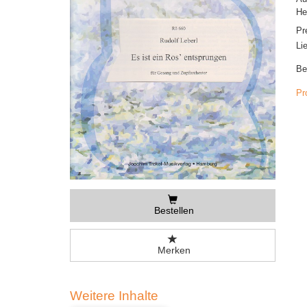
He
Pr
Li
Be
Pr
Bestellen
Merken
Weitere Inhalte