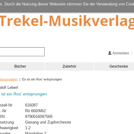
s. Durch die Nutzung dieser Webseite stimmen Sie der Verwendung von Cook
Anmelden
Bücher
Zubehör
Geschenke
htsausgaben
| Es ist ein Ros' entsprungen
dolf Leberl
 ist ein Ros' entsprungen
stell-Nr
616087
.-Nr
Rö 660/Mli2
BN
9790016097569
setzung
Gesang und Zupforchester
hwierigkeit
1-2
sgabe
Mandoline 2