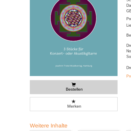
Da
GE
Pr
Li
Be
Dr
No
So
Dr
Pr
Bestellen
Merken
Weitere Inhalte