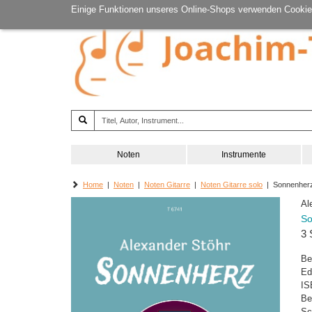
Einige Funktionen unseres Online-Shops verwenden Cookie
Noten
Instrumente
Home
|
Noten
|
Noten Gitarre
|
Noten Gitarre solo
| Sonnenher
Al
So
3 
Be
Ed
IS
Be
Sc