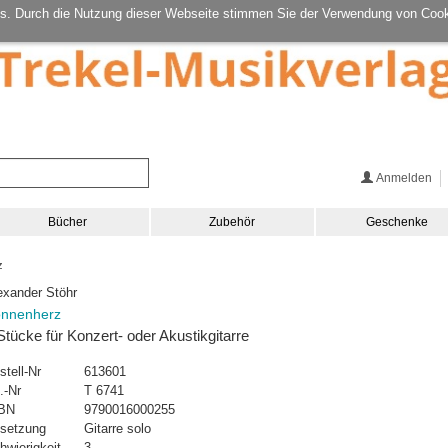
s. Durch die Nutzung dieser Webseite stimmen Sie der Verwendung von Cook
Anmelden
Bücher
Zubehör
Geschenke
z
exander Stöhr
nnenherz
Stücke für Konzert- oder Akustikgitarre
stell-Nr
613601
.-Nr
T 6741
BN
9790016000255
setzung
Gitarre solo
hwierigkeit
3