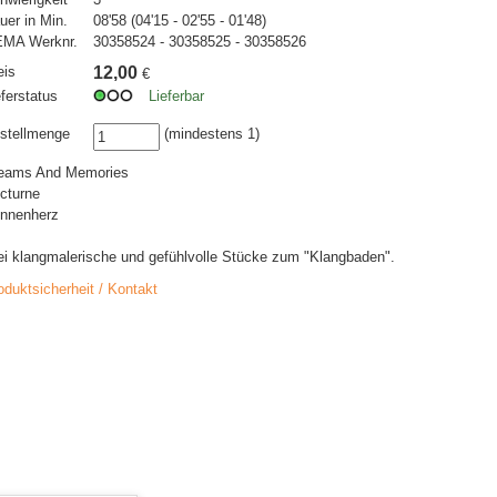
uer in Min.
08'58 (04'15 - 02'55 - 01'48)
MA Werknr.
30358524 - 30358525 - 30358526
eis
12,00
€
eferstatus
Lieferbar
stellmenge
(mindestens 1)
eams And Memories
cturne
nnenherz
ei klangmalerische und gefühlvolle Stücke zum "Klangbaden".
oduktsicherheit / Kontakt