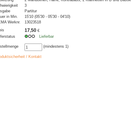
hwierigkeit
3
sgabe
Partitur
uer in Min.
15'10 (05'30 - 05'30 - 04'10)
MA Werknr.
13023518
eis
17,50
€
eferstatus
Lieferbar
stellmenge
(mindestens 1)
oduktsicherheit / Kontakt