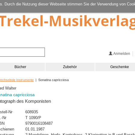
s. Durch die Nutzung dieser Webseite stimmen Sie der Verwendung von Cook
Anmelden
Bücher
Zubehör
Geschenke
wechselnde Instrumente
| Sonatina capricciosa
ied Walter
natina capricciosa
tograph des Komponisten
stell-Nr
608935
.-Nr
T 1090/P
BN
9790016108487
schienen
01.01.1987
setzung
2 Mandolinen, Harfe, Kontrabass, 2 Klarinetten in B und Basskl