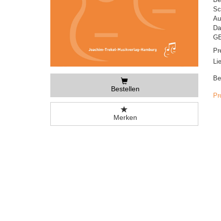
Sc
Au
Da
GE
Pr
Li
Be
Bestellen
Pr
Merken