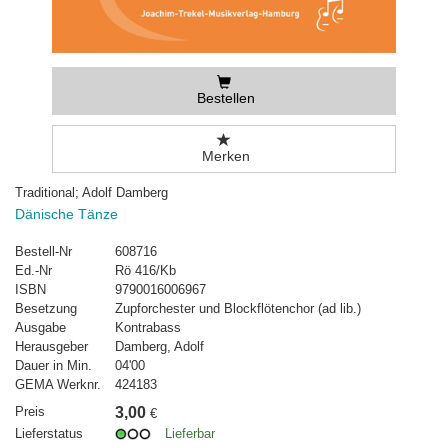
Bestellen
Merken
Traditional; Adolf Damberg
Dänische Tänze
Bestell-Nr
608716
Ed.-Nr
Rö 416/Kb
ISBN
9790016006967
Besetzung
Zupforchester und Blockflötenchor (ad lib.)
Ausgabe
Kontrabass
Herausgeber
Damberg, Adolf
Dauer in Min.
04'00
GEMA Werknr.
424183
Preis
3,00
€
Lieferstatus
Lieferbar