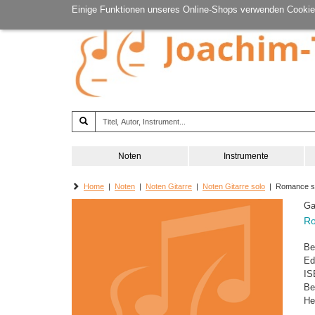
Einige Funktionen unseres Online-Shops verwenden Cookie
Noten
Instrumente
Home
|
Noten
|
Noten Gitarre
|
Noten Gitarre solo
| Romance sa
Ga
Ro
Be
Ed
IS
Be
He