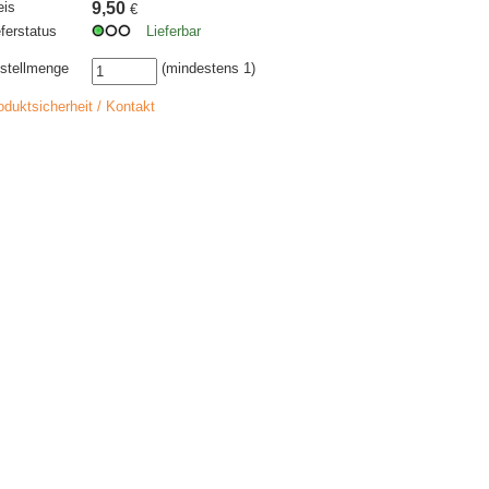
eis
9,50
€
eferstatus
Lieferbar
stellmenge
(mindestens 1)
oduktsicherheit / Kontakt