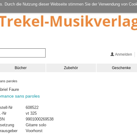
s. Durch die Nutzung dieser Webseite stimmen Sie der Verwendung von Cook
Anmelden
Bücher
Zubehör
Geschenke
ns paroles
briel Faure
mance sans paroles
stell-Nr
608522
.-Nr
vt 325
BN
9901000269538
setzung
Gitarre solo
rausgeber
Voorhorst