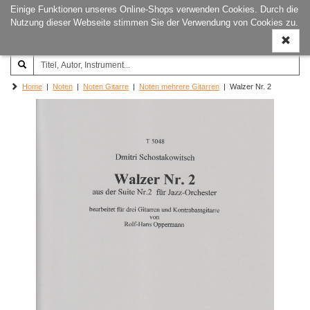
Einige Funktionen unseres Online-Shops verwenden Cookies. Durch die
Joachim‐Trekel‐Musikverlag,
Naviga
Nutzung dieser Webseite stimmen Sie der Verwendung von Cookies zu.
Hamburg
ein-/a
Home
|
Noten
|
Noten Gitarre
|
Noten mehrere Gitarren
| Walzer Nr. 2