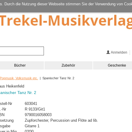
s. Durch die Nutzung dieser Webseite stimmen Sie der Verwendung von Cook
Anmelden
Bücher
Zubehör
Geschenke
 Popmusik, Volksmusik etc.
| Spanischer Tanz Nr. 2
aus Heikenfeld
anischer Tanz Nr. 2
stell-Nr
603041
.-Nr
R 9133/Git1
BN
9790016058003
setzung
Zupforchester, Percussion und Flöte ad lib.
sgabe
Gitarre 1
uer in Min.
03'00