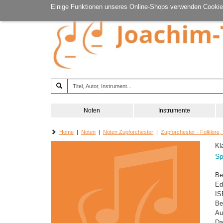
Einige Funktionen unseres Online-Shops verwenden Cookie
Noten
Instrumente
Home
|
Noten
|
Noten Zupforchester
|
Zupforchester - Folklore,
Kl
Sp
Be
Ed
IS
Be
Au
Da