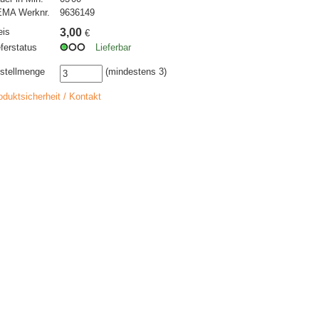
MA Werknr.
9636149
eis
3,00
€
eferstatus
Lieferbar
stellmenge
(mindestens 3)
oduktsicherheit / Kontakt