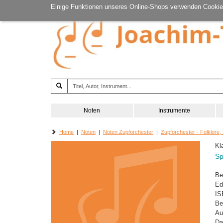
Einige Funktionen unseres Online-Shops verwenden Cookie
Noten
Instrumente
Home
|
Noten
|
Noten Zupforchester
|
Zupforchester - Folklore,
Kl
Sp
Be
Ed
IS
Be
Au
Da