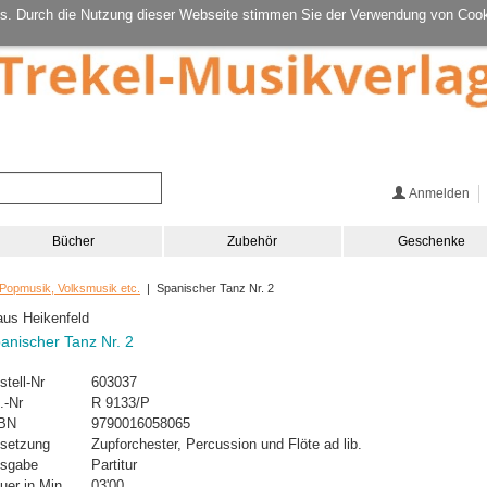
s. Durch die Nutzung dieser Webseite stimmen Sie der Verwendung von Cook
Anmelden
Bücher
Zubehör
Geschenke
 Popmusik, Volksmusik etc.
| Spanischer Tanz Nr. 2
aus Heikenfeld
anischer Tanz Nr. 2
stell-Nr
603037
.-Nr
R 9133/P
BN
9790016058065
setzung
Zupforchester, Percussion und Flöte ad lib.
sgabe
Partitur
uer in Min.
03'00