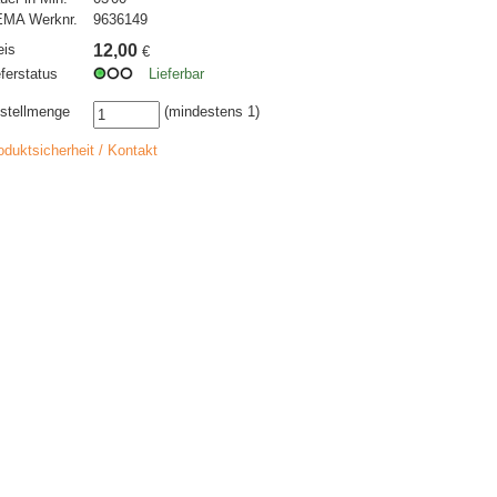
MA Werknr.
9636149
eis
12,00
€
eferstatus
Lieferbar
stellmenge
(mindestens 1)
oduktsicherheit / Kontakt