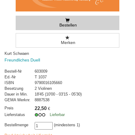
Bestellen
Merken
Kurt Schwaen
Freundliches Duell
Bestell-Nr
603009
Ed.-Nr
T 1037
ISBN
9790016105660
Besetzung
2 Violinen
Dauer in Min.
18'45 (10'00 - 03'15 - 05'30)
GEMA Werknr.
8887538
Preis
22,50
€
Lieferstatus
Lieferbar
Bestellmenge
(mindestens 1)