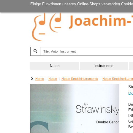
Einige Funktionen unseres Online-Shops verwenden Cookie
Noten
Instrumente
Home
|
Noten
|
Noten Streichinstrumente
|
Noten Streicherkam
St
Do
Be
Ed
IS
Ge
Be