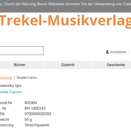
s. Durch die Nutzung dieser Webseite stimmen Sie der Verwendung von Cook
Anmelden
Bücher
Zubehör
Geschenke
mermusik
| Double Canon
rawinsky Igor
uble Canon
stell-Nr
601904
.-Nr
BH 1400143
BN
9790060026393
wicht
54 g
setzung
Streichquartett