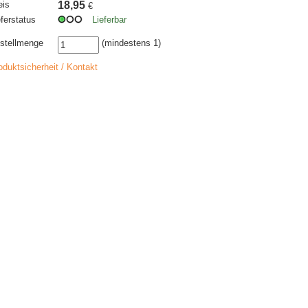
eis
18,95
€
eferstatus
Lieferbar
stellmenge
(mindestens 1)
oduktsicherheit / Kontakt