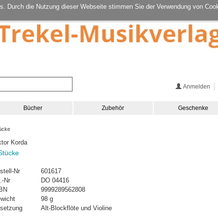
s. Durch die Nutzung dieser Webseite stimmen Sie der Verwendung von Cook
Anmelden
Bücher
Zubehör
Geschenke
ücke
ktor Korda
Stücke
stell-Nr
601617
.-Nr
DO 04416
BN
9999289562808
wicht
98 g
setzung
Alt-Blockflöte und Violine