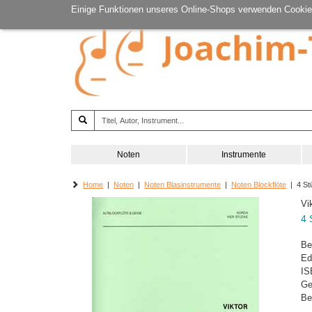
Einige Funktionen unseres Online-Shops verwenden Cookie
Noten
Instrumente
Home
|
Noten
|
Noten Blasinstrumente
|
Noten Blockflöte
| 4 St
Vi
4 
Be
Ed
IS
Ge
Be