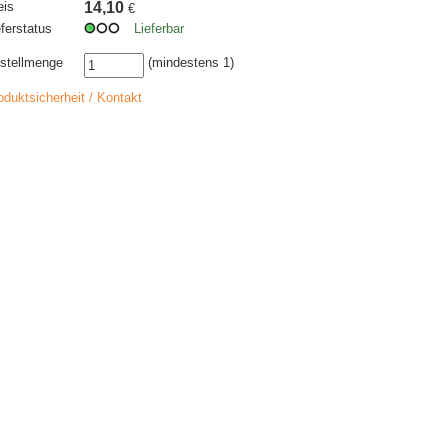
eis
14,10
€
eferstatus
Lieferbar
stellmenge
(mindestens 1)
oduktsicherheit / Kontakt