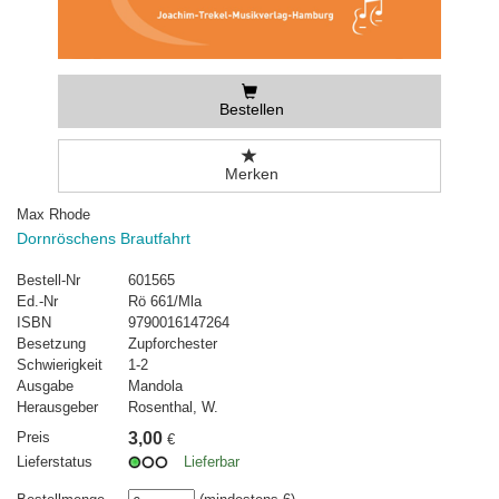
Bestellen
Merken
Max Rhode
Dornröschens Brautfahrt
Bestell-Nr
601565
Ed.-Nr
Rö 661/Mla
ISBN
9790016147264
Besetzung
Zupforchester
Schwierigkeit
1-2
Ausgabe
Mandola
Herausgeber
Rosenthal, W.
Preis
3,00
€
Lieferstatus
Lieferbar