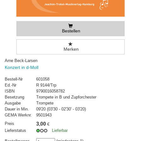
Bestellen
Merken
Arne Beck-Larsen
Konzert in d-Moll
Bestell-Nr
601058
Ed.-Nr
R 9144/Trp
ISBN
9790016058782
Besetzung
Trompete in B und Zupforchester
Ausgabe
Trompete
Dauer in Min.
09'20 (03'30 - 02'30' - 03'20)
GEMA Werknr.
9501943
Preis
3,00
€
Lieferstatus
Lieferbar