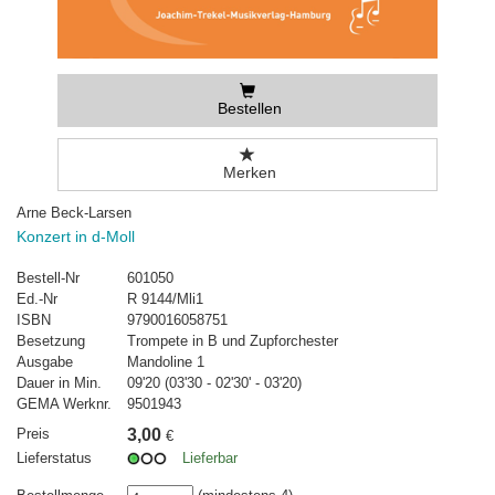
Bestellen
Merken
Arne Beck-Larsen
Konzert in d-Moll
Bestell-Nr
601050
Ed.-Nr
R 9144/Mli1
ISBN
9790016058751
Besetzung
Trompete in B und Zupforchester
Ausgabe
Mandoline 1
Dauer in Min.
09'20 (03'30 - 02'30' - 03'20)
GEMA Werknr.
9501943
Preis
3,00
€
Lieferstatus
Lieferbar