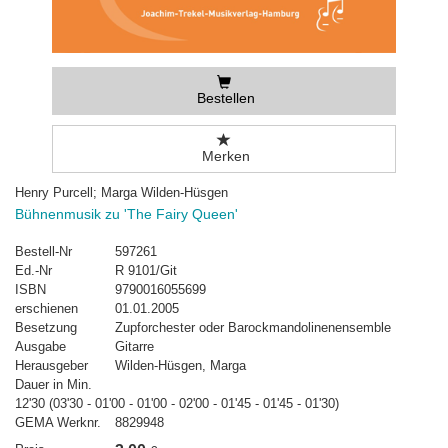
Bestellen
Merken
Henry Purcell; Marga Wilden-Hüsgen
Bühnenmusik zu 'The Fairy Queen'
Bestell-Nr
597261
Ed.-Nr
R 9101/Git
ISBN
9790016055699
erschienen
01.01.2005
Besetzung
Zupforchester oder Barockmandolinenensemble
Ausgabe
Gitarre
Herausgeber
Wilden-Hüsgen, Marga
Dauer in Min.
12'30 (03'30 - 01'00 - 01'00 - 02'00 - 01'45 - 01'45 - 01'30)
GEMA Werknr.
8829948