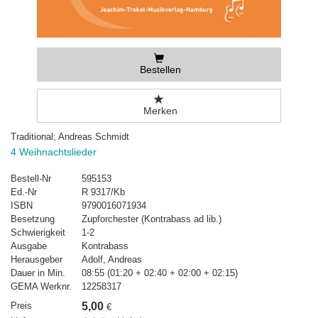
Bestellen
Merken
Traditional; Andreas Schmidt
4 Weihnachtslieder
Bestell-Nr
595153
Ed.-Nr
R 9317/Kb
ISBN
9790016071934
Besetzung
Zupforchester (Kontrabass ad lib.)
Schwierigkeit
1-2
Ausgabe
Kontrabass
Herausgeber
Adolf, Andreas
Dauer in Min.
08:55 (01:20 + 02:40 + 02:00 + 02:15)
GEMA Werknr.
12258317
Preis
5,00
€