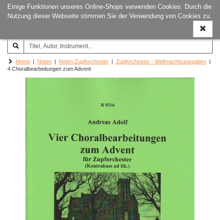
Einige Funktionen unseres Online-Shops verwenden Cookies. Durch die
Joachim‐Trekel‐Musikverlag,
Naviga
Nutzung dieser Webseite stimmen Sie der Verwendung von Cookies zu.
Hamburg
ein-/a
Home
|
Noten
|
Noten Zupforchester
|
Zupforchester - Weihnachtsausgaben
|
4 Choralbearbeitungen zum Advent