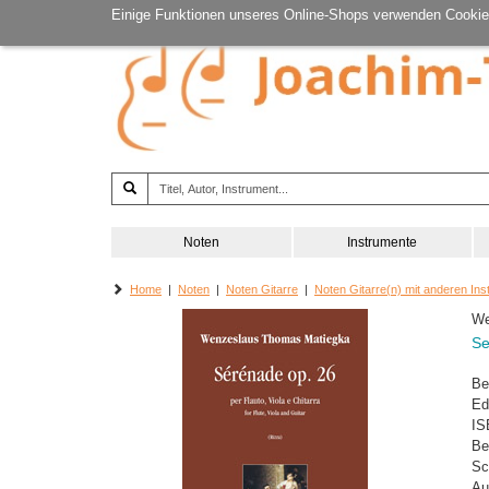
Einige Funktionen unseres Online-Shops verwenden Cookie
Noten
Instrumente
Home
|
Noten
|
Noten Gitarre
|
Noten Gitarre(n) mit anderen In
We
Se
Be
Ed
IS
Be
Sc
Au