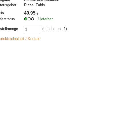
rausgeber
Rizza, Fabio
eis
40,95
€
eferstatus
Lieferbar
stellmenge
(mindestens 1)
oduktsicherheit / Kontakt