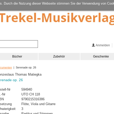
s. Durch die Nutzung dieser Webseite stimmen Sie der Verwendung von Cook
Anmelden
Bücher
Zubehör
Geschenke
strumenten
| Serenade op. 26
nzeslaus Thomas Matiegka
renade op. 26
stell-Nr
594940
.-Nr
UTO CH 118
BN
9790215316386
setzung
Flöte, Viola und Gitarre
hwierigkeit
3
sgabe
Partitur und Stimmen