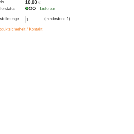
eis
10,00
€
eferstatus
Lieferbar
stellmenge
(mindestens 1)
oduktsicherheit / Kontakt