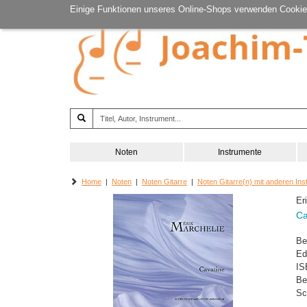
Einige Funktionen unseres Online-Shops verwenden Cookie
Noten
Instrumente
Home
|
Noten
|
Noten Gitarre
|
Noten Gitarre(n) mit anderen In
Er
Ca
Be
Ed
IS
Be
Sc