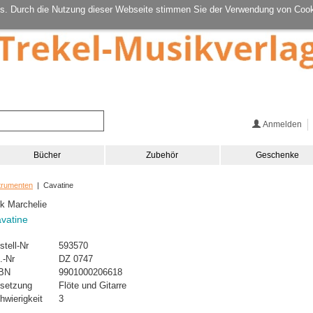
s. Durch die Nutzung dieser Webseite stimmen Sie der Verwendung von Cook
Anmelden
Bücher
Zubehör
Geschenke
strumenten
| Cavatine
ik Marchelie
vatine
stell-Nr
593570
.-Nr
DZ 0747
BN
9901000206618
setzung
Flöte und Gitarre
hwierigkeit
3